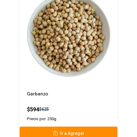
Garbanzo
$594
$625
Precio por: 250g.
Ir a Agregar