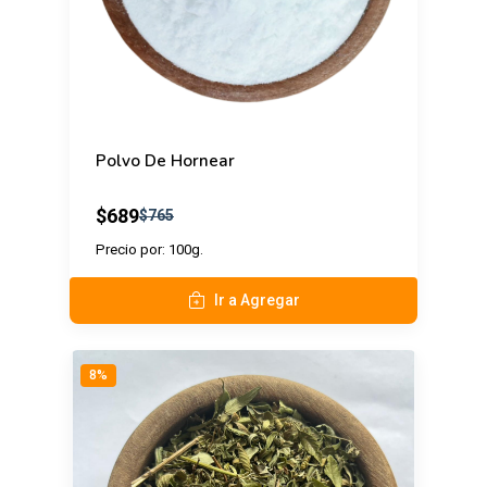
Polvo De Hornear
$689
$765
Precio por: 100g.
Ir a Agregar
8%