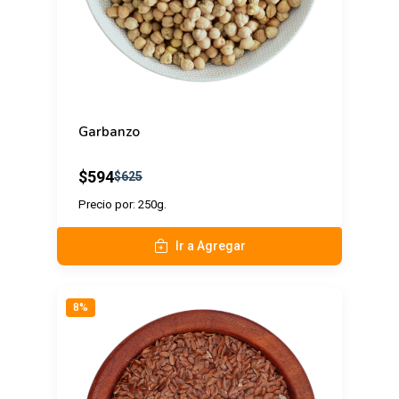
Garbanzo
$594
$625
Precio por: 250g.
Ir a Agregar
8%