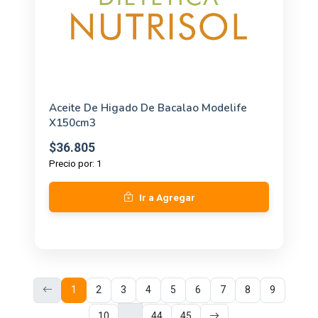
Aceite De Higado De Bacalao Modelife
X150cm3
$36.805
Precio por: 1
Ir a Agregar
1
2
3
4
5
6
7
8
9
...
10
44
45