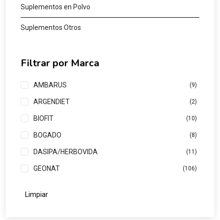
Suplementos en Polvo
Suplementos Otros
Filtrar por Marca
AMBARUS
(9)
ARGENDIET
(2)
BIOFIT
(10)
BOGADO
(8)
DASIPA/HERBOVIDA
(11)
GEONAT
(106)
HIERBAS DEL OASIS
(30)
Limpiar
IO NATURALE
(3)
ISA
(5)