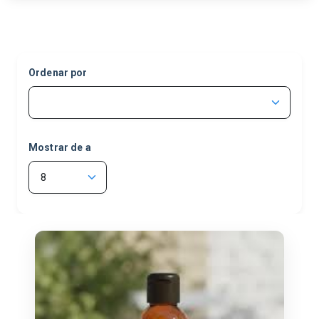
KALPA
(4)
MODELIFE
(14)
NATIER
(37)
Ordenar por
OI NATURALE
(4)
PGN
(27)
PRODENZA
(1)
Mostrar de a
SOLAZTECA
(4)
VARIOS
(69)
VITAMINWAY
(37)
VITASOL
(9)
VITATECH
(8)