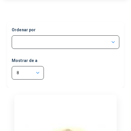
DESCARTABLES
(20)
DOÑA MAGDALENA
(2)
DR CACAO
(2)
Ordenar por
FELFORT
(8)
GANOFI
(3)
GEORGALO
(4)
Mostrar de a
LA SERENISIMA
(1)
LA VIRGINIA
(1)
MAPSA
(14)
NATALI
(1)
OTROS
(16)
PONS
(3)
TRINI
(1)