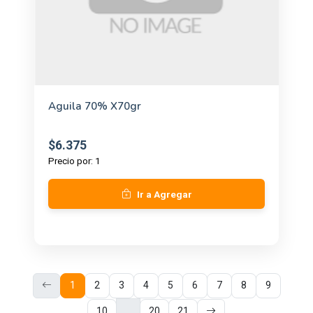
Aguila 70% X70gr
$6.375
Precio por: 1
Ir a Agregar
1
2
3
4
5
6
7
8
9
...
10
20
21