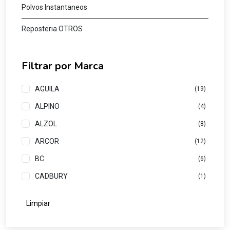
Polvos Instantaneos
Reposteria OTROS
Filtrar por Marca
AGUILA
(19)
ALPINO
(4)
ALZOL
(8)
ARCOR
(12)
BC
(6)
CADBURY
(1)
CERRO AZUL
(1)
Limpiar
COLONIAL
(2)
CUARTO CRECIENTE
(3)