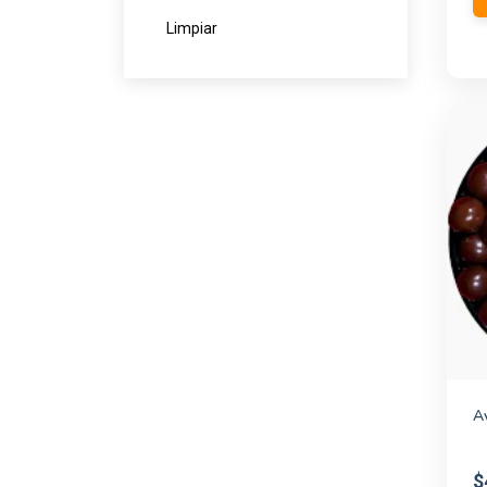
Limpiar
YUMMY
(2)
A
$