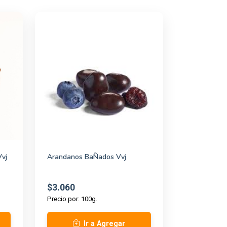
vj
Arandanos BaÑados Vvj
$3.060
Precio por: 100g.
Ir a Agregar