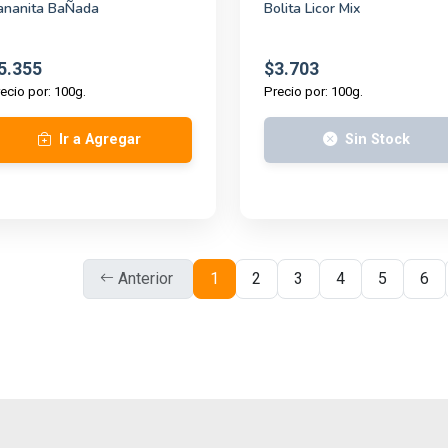
ananita BaÑada
Bolita Licor Mix
5.355
$3.703
ecio por: 100g.
Precio por: 100g.
Ir a Agregar
Sin Stock
Anterior
1
2
3
4
5
6