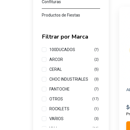
Confituras
Productos de Fiestas
Filtrar por Marca
100DUCADOS
(7)
ARCOR
(2)
CERAL
(5)
CHOC INDUSTRIALES
(3)
FANTOCHE
A
(7)
OTROS
(17)
$
ROCKLETS
(1)
Pr
VARIOS
(3)
VVJ
(23)