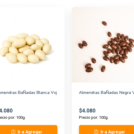
lmendras BaÑadas Blanca Vvj
Almendras BaÑadas Negra V
4.080
$4.080
ecio por: 100g.
Precio por: 100g.
Ir a Agregar
Ir a Agregar