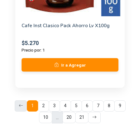
Cafe Inst Clasico Pack Ahorro Lv X100g
$5.270
Precio por: 1
Ir a Agregar
1
2
3
4
5
6
7
8
9
...
10
20
21