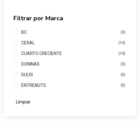
Filtrar por Marca
BC
(3)
CERAL
(15)
CUARTO CRECIENTE
(10)
DONINAS
(3)
DULRI
(5)
ENTRENUTS
(5)
EQUALSWEET
(2)
Limpiar
FELICES LAS VACAS
(2)
GRANIX
(2)
JUAL
(3)
KING
(3)