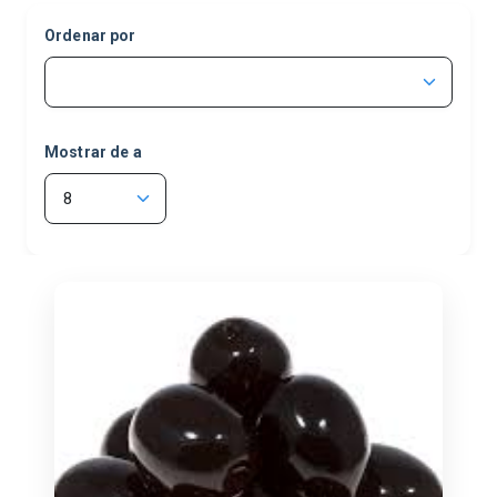
KONY
(6)
Ordenar por
LA SERENISIMA
(33)
LA VIRGINIA
(16)
MODELIFE
(2)
Mostrar de a
ORIETA
(4)
OTROS
(22)
PARTY BECK
(3)
PEIPO
(4)
SER
(4)
SI DIET
(3)
SOYARROZ
(3)
TREVER
(3)
VARIOS
(27)